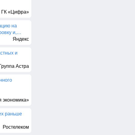
ГК «Цифра»
ацию на
ровку и,…
Яндекс
астных и
Группа Астра
енного
 экономика»
ех раньше
Ростелеком