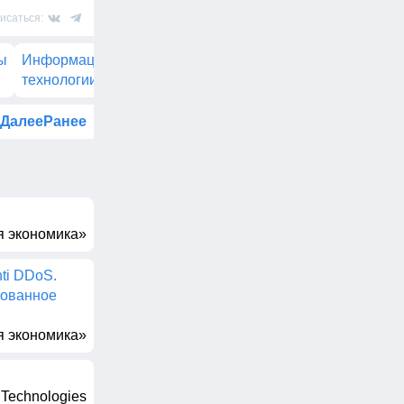
исаться:
ы
Информационные
Промышленность
Товары 
технологии и Телеком
Далее
Ранее
 экономика»
ti DDoS.
рованное
 экономика»
 Technologies