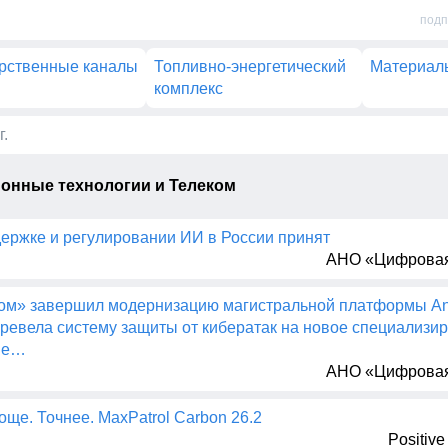
подп
рственные каналы
Топливно-энергетический
Материал
комплекс
г.
нные технологии и Телеком
держке и регулировании ИИ в России принят
АНО «Цифровая
ком» завершил модернизацию магистральной платформы An
ревела систему защиты от кибератак на новое специализи
ие…
АНО «Цифровая
ще. Точнее. MaxPatrol Carbon 26.2
Positive