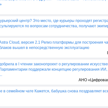
»
урьерский центр? Это место, где курьеры проходят регистр
нсультируются по вопросам сотрудничества, получают экипи
stra Cloud, версия 2.1 Релиз платформы для построения ч
блаков вышел в непосредственную эксплуатацию
добрила в I чтении законопроект о регулировании искусств
 Парламентарии поддержали концепцию регулирования ИИ,
ю…
АНО «Цифровая
е в семейном чате Кажется, бабушка снова поздравляет вс