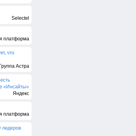
Selectel
я платформа
т, что
Группа Астра
 есть
ме «Инсайты»
Яндекс
я платформа
у лидеров