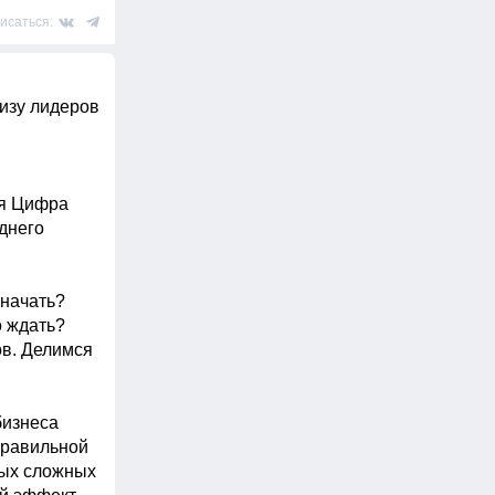
исаться:
изу лидеров 
я Цифра 
него 
начать? 
 ждать? 
в. Делимся 
изнеса 
равильной 
мых сложных 