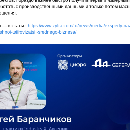
роектов. Гораздо важнее быстро получить первый измеримый
аботать с производственными данными и только потом масш
шения. 

— в статье: 
https://www.zyfra.com/ru/news/media/eksperty-naz
shnoi-tsifrovizatsii-srednego-biznesa/