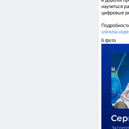
и дорогих п
научиться р
цифровые ре
Подробности 
usloviia-uspe
6 фото