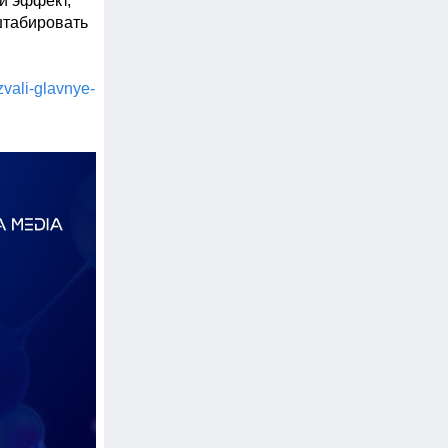
 эффект, 
табировать 
vali-glavnye-