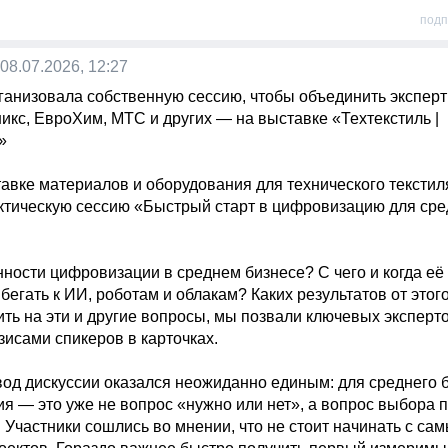
подп
08.07.2026, 12:27
ганизовала собственную сессию, чтобы объединить эксперт
икс, ЕвроХим, МТС и других — на выставке «Техтекстиль | 
 

тавке материалов и оборудования для технического текстил
ктическую сессию «Быстрый старт в цифровизацию для сред
ности цифровизации в среднем бизнесе? С чего и когда её 
бегать к ИИ, роботам и облакам? Каких результатов от этого
ть на эти и другие вопросы, мы позвали ключевых эксперто
исами спикеров в карточках.

од дискуссии оказался неожиданно единым: для среднего б
я — это уже не вопрос «нужно или нет», а вопрос выбора п
. Участники сошлись во мнении, что не стоит начинать с са