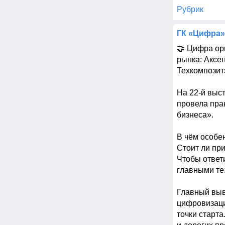
Рубрик
ГК «Цифра»
🤝 Цифра ор
рынка: Аксен
Техкомпозит»
На 22-й выс
провела пра
бизнеса».

В чём особен
Стоит ли при
Чтобы ответи
главными тез
Главный выв
цифровизаци
точки старта