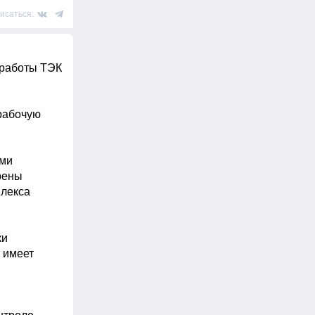
исаться:
работы ТЭК 
абочую 
ми 
ены 
лекса 
и 
имеет 