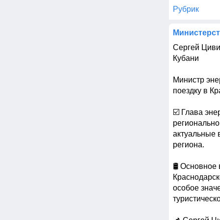
Рубрик
Министерст
Сергей Циви
Кубани

Министр эне
поездку в Кр
☑️ Глава эн
регионально
актуальные 
региона.

🛢️ Основно
Краснодарск
особое знач
туристическо