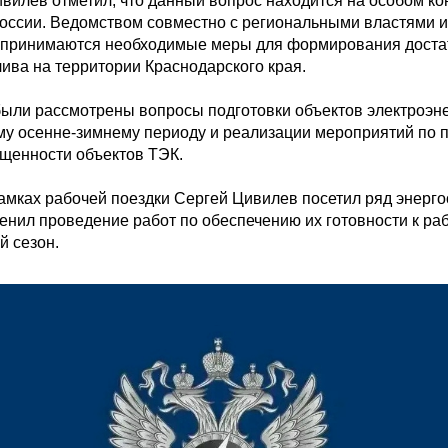
вилев отметил, что данный вопрос находится на особом кон
оссии. Ведомством совместно с региональными властями и
принимаются необходимые меры для формирования доста
ива на территории Краснодарского края. 

были рассмотрены вопросы подготовки объектов электроэнер
у осенне-зимнему периоду и реализации мероприятий по 
щенности объектов ТЭК.

рамках рабочей поездки Сергей Цивилев посетил ряд энерго
енил проведение работ по обеспечению их готовности к раб
й сезон.