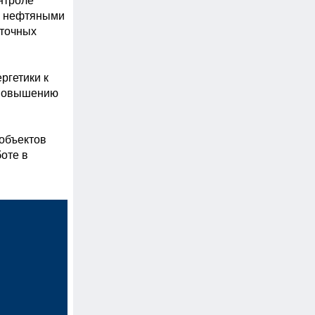
троле 
 нефтяными 
точных 
гетики к 
повышению 
объектов 
оте в 