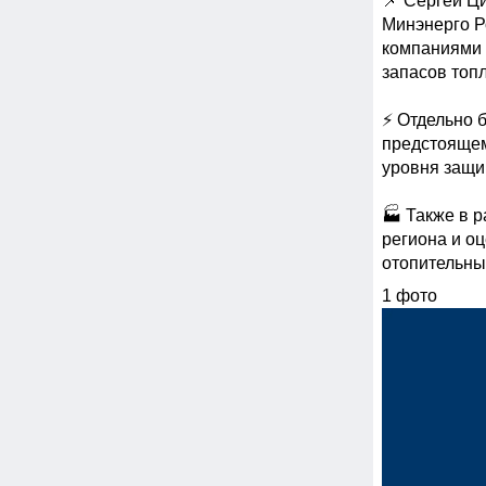
📌 Сергей Ци
Минэнерго Р
компаниями 
запасов топл
⚡️ Отдельно 
предстоящем
уровня защи
🏭 Также в 
региона и оц
отопительны
1 фото