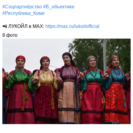
#Соцпартнёрство
#В_объективе
#Республика_Коми
📲 ЛУКОЙЛ в MAX: 
https://max.ru/lukoilofficial
8 фото