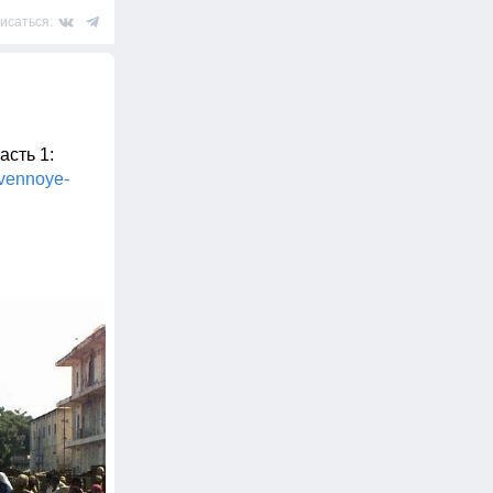
исаться:
сть 1: 
tvennoye-