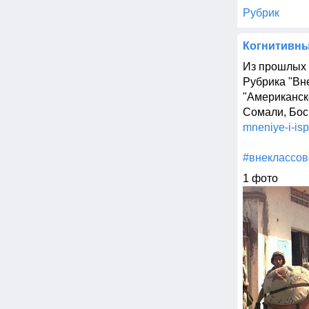
Рубрик
Когнитивн
Из прошлых п
Рубрика "Вне
"Американск
Сомали, Босн
mneniye-i-isp
#внеклассов
1 фото