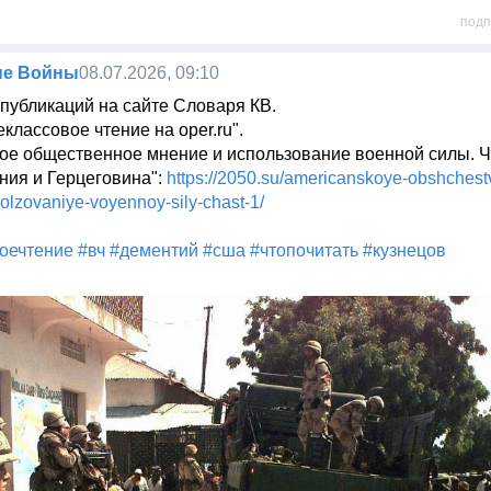
подп
ые Войны
08.07.2026, 09:10
убликаций на сайте Словаря КВ. 

классовое чтение на oper.ru". 

ое общественное мнение и использование военной силы. Ча
ия и Герцеговина": 
https://2050.su/americanskoye-obshches
olzovaniye-voyennoy-sily-chast-1/
оечтение
#вч
#дементий
#сша
#чтопочитать
#кузнецов