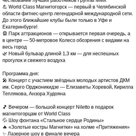
чествование лучших работников Группы ММК

💪 World Class Магнитогорск — первый в Челябинской 
области фитнес-центр легендарной международной сети. 
До этого ближайшие клубы были только в Уфе и 
Екатеринбурге!

🎡 Парк аттракционов — открывается первая очередь, а 
в центре — 50-метровое Колесо обозрения с видами на 
весь город

🌿 Новый бульвар длиной 1,3 км — для неспешных 
прогулок и свежего воздуха 

Программа дня: 

🎤 Концерт с участием звёздных молодых артистов ДКМ 
им. Серго Орджоникидзе — Елизаветы Хоревой, Кирилла 
Теплякова, Анзора Худояна 

🎵 Вечером — большой концерт Niletto в подарок 
магнитогорцам от World Class

💦 Шоу фонтана «Стальное сердце Родины»

🔥 «Золотые костры Магнитки» на холме «Притяжения»

✨ Лазерное шоу в финале вечера 
