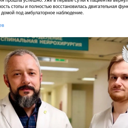
ия прошла успешно. Уже в первые сутки к пациентке вернул
ность стопы и полностью восстановилась двигательная функ
 домой под амбулаторное наблюдение.

ев