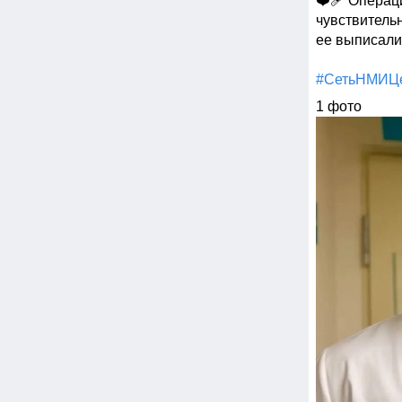
❤️‍🩹 Операц
чувствитель
ее выписали
#СетьНМИЦ
1 фото