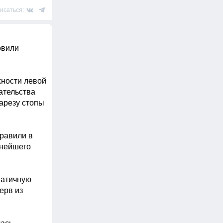
исаться:
вили 
ности левой 
тельства 
арезу стопы 
равили в 
нейшего 
атичную 
рв из 