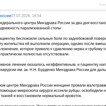
подп
оссии
07.07.2026, 16:54
и федерального центра Минздрава России за два дня восстано
одвижность парализованной стопы

ациентку беспокоили сильные боли по заднебоковой поверх
сту жительства ей выполнили операцию, однако после вмеша
сложнение, которое привело к сдавлению нерва и грубому п
практически полностью отсутствовали.

тивное лечение оказалось неэффективным, и пациентку нап
ирургии им. ак. Н.Н. Бурденко Минздрава России для даль
ом центре Минздрава России женщине провели малотравм
 помощью микроскопа хирурги иссекли рубцы, освободили не
тканей и восстановили нормальный кровоток.
