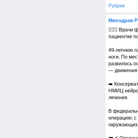
Рубрик
Минздрав Р
🧑🏻‍⚕️ Врач
пациентке п
49-летнюю п
ноги. По ме
развилось о
— движения 
➡️ Консерва
НМИЦ нейрох
лечения. 

В федеральн
операцию: с
окружающих 