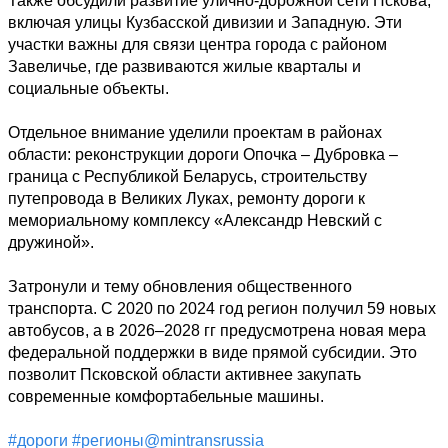
Также обсудили развитие улично-дорожной сети Пскова, 
включая улицы Кузбасской дивизии и Западную. Эти 
участки важны для связи центра города с районом 
Завеличье, где развиваются жилые кварталы и 
социальные объекты.

Отдельное внимание уделили проектам в районах 
области: реконструкции дороги Опочка – Дубровка – 
граница с Республикой Беларусь, строительству 
путепровода в Великих Луках, ремонту дороги к 
мемориальному комплексу «Александр Невский с 
дружиной».

Затронули и тему обновления общественного 
транспорта. С 2020 по 2024 год регион получил 59 новых 
автобусов, а в 2026–2028 гг предусмотрена новая мера 
федеральной поддержки в виде прямой субсидии. Это 
позволит Псковской области активнее закупать 
современные комфортабельные машины.

#дороги
#регионы@mintransrussia