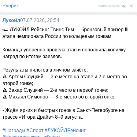
Рубрик
подписаться:
Лукойл
07.07.2026, 20:54
🏎️ ЛУКОЙЛ Рейсинг Твинс Тим — бронзовый призёр III 
этапа чемпионата России по кольцевым гонкам

Команда уверенно провела этап и пополнила копилку 
наград по итогам заездов.

Результаты пилотов в личном зачёте:

🔺 Артём Слуцкий — 3-е место на этапе и 2-е место во 
второй гонке;

🔺 Захар Слуцкий — 2-е место в первой гонке;

🔺 Михаил Симонов — 3-е место во второй гонке.

- Ждём ярких и быстрых гонок в Санкт-Петербурге на 
трассе «Игора Драйв» 8–9 августа.

#Награды
#Спорт
#ЛУКОЙЛРейсинг