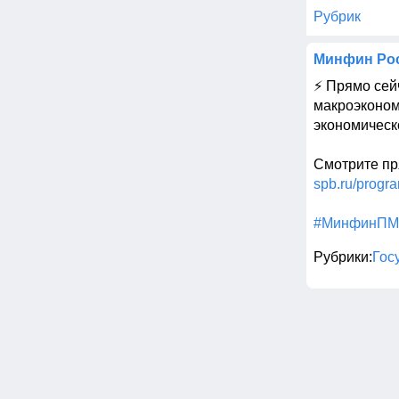
Рубрик
Минфин Ро
⚡️ Прямо се
макроэконом
экономическ
Смотрите пр
spb.ru/progr
#МинфинП
Рубрики
Гос