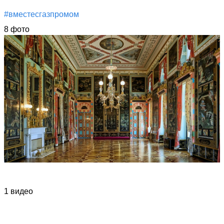
#вместесгазпромом
8 фото
1 видео