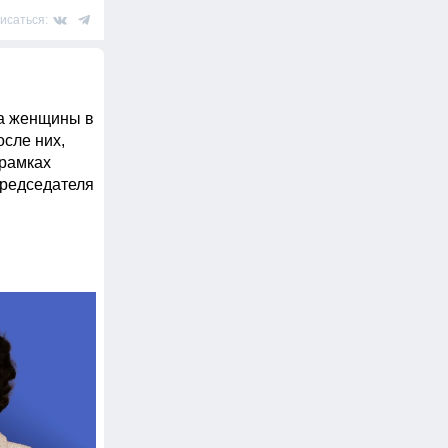
исаться:
а женщины в 
сле них, 
рамках 
редседателя 