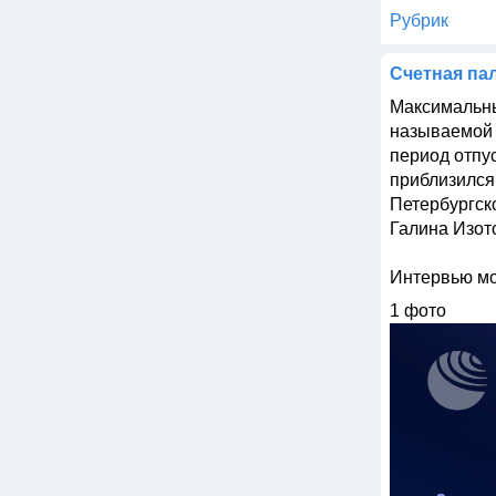
Рубрик
Счетная па
Максимальны
называемой 
период отпус
приблизился
Петербургск
Галина Изото
Интервью мо
1 фото