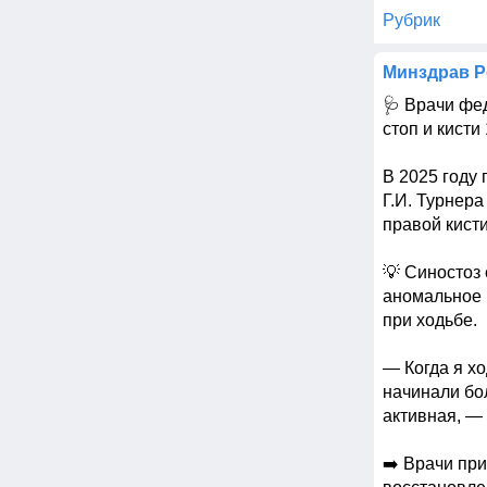
Рубрик
Минздрав Р
🩺 Врачи фе
стоп и кисти
В 2025 году 
Г.И. Турнер
правой кисти
💡 Синостоз
аномальное 
при ходьбе. 

— Когда я хо
начинали бол
активная, — 
➡️ Врачи пр