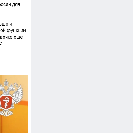
ссии для 
ошо и 
ой функции 
вочке ещё 
а — 