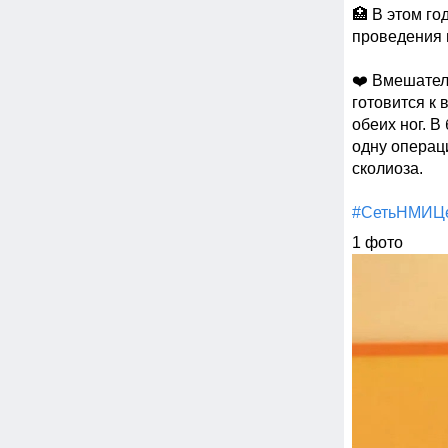
🏥 В этом г
проведения в
❤️ Вмешател
готовится к
обеих ног. 
одну операц
сколиоза.

#СетьНМИЦ
1 фото