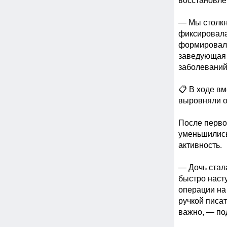
восстановлен
— Мы столкну
фиксировала
формировало
заведующая 
заболеваний
📋 В ходе в
выровняли о
После первог
уменьшились
активность.

— Дочь стала
быстро насту
операции на 
ручкой писат
важно, — по