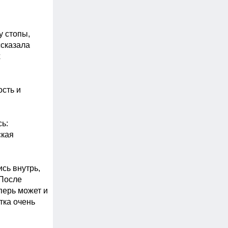
 стопы, 
сказала 
 
сть и 
: 
кая 
ь внутрь, 
После 
ерь может и 
ка очень 