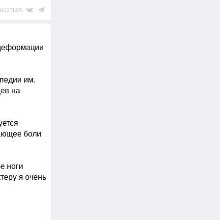
исаться:
деформации 
едии им. 
ев на 
ется 
ющее боли 
е ноги 
теру я очень 