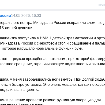
подп
оссии
14.05.2026, 16:03
дерального центра Минздрава России исправили сложные 
 13-летней девочке

пациентка поступила в НМИЦ детской травматологии и ортоп
а Минздрава России с синостозом стоп и сращиванием пальц
, которое нарушало нормальные функции руки.  

 стоп — редкая врождённая патология, при которой формиру
костное сращение, ограничивающее подвижность и вызыва
дила, у меня заворачивались ноги внутрь. При долгой ходьб
еть, я быстро уставала. Это очень мешало, так как по харак
поделилась пациентка.

иняли решение провести реконструктивную операцию для 