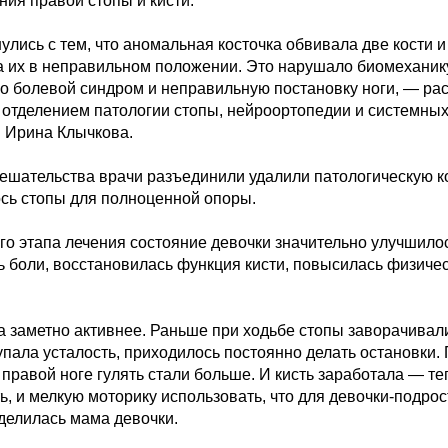
ия правой стопы и кисти.

лись с тем, что аномальная косточка обвивала две кости и 
 их в неправильном положении. Это нарушало биомеханику
 болевой синдром и неправильную постановку ноги, — рас
отделением патологии стопы, нейроортопедии и системных
 Ирина Клычкова.

мешательства врачи разъединили удалили патологическую ко
сь стопы для полноценной опоры.

о этапа лечения состояние девочки значительно улучшилось
 боли, восстановилась функция кисти, повысилась физичес
 заметно активнее. Раньше при ходьбе стопы заворачивалис
пала усталость, приходилось постоянно делать остановки. 
правой ноге гулять стали больше. И кисть заработала — теп
ь, и мелкую моторику использовать, что для девочки-подрост
делилась мама девочки.
