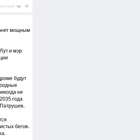
исаться:
анет мощным 
ут и мэр 
ции 
роме будут 
родные 
когда не 
035 года 
Патрушев.

ся 
стых бегов. 
а.
