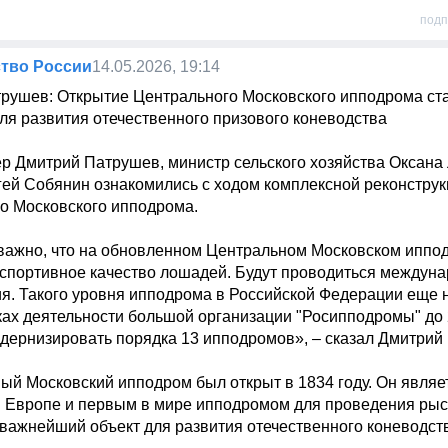
подп
тво России
14.05.2026, 19:14
рушев: Открытие Центрального Московского ипподрома ст
ля развития отечественного призового коневодства

р Дмитрий Патрушев, министр сельского хозяйства Оксана Л
ей Собянин ознакомились с ходом комплексной реконструк
о Московского ипподрома.

важно, что на обновленном Центральном Московском иппод
 спортивное качество лошадей. Будут проводиться междуна
я. Такого уровня ипподрома в Российской Федерации еще ни
ках деятельности большой организации "Росипподромы" до 2
дернизировать порядка 13 ипподромов», – сказал Дмитрий 
ый Московский ипподром был открыт в 1834 году. Он являет
 Европе и первым в мире ипподромом для проведения рыси
 важнейший объект для развития отечественного коневодств