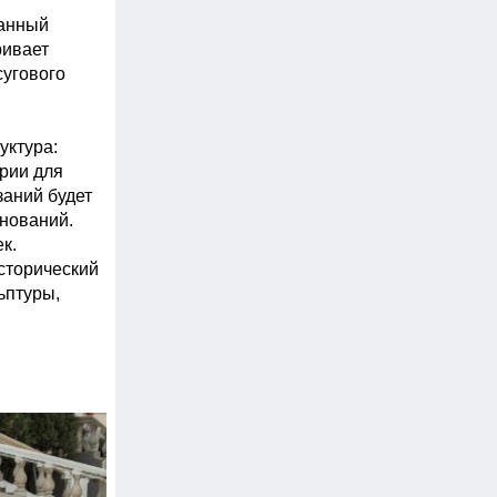
анный 
ивает 
угового 
ктура: 
ии для 
аний будет 
ований. 
. 
сторический 
птуры, 