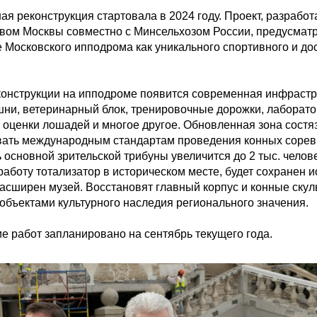
я реконструкция стартовала в 2024 году. Проект, разработ
вом Москвы совместно с Минсельхозом России, предусматр
 Московского ипподрома как уникального спортивного и дос
конструкции на ипподроме появится современная инфрастру
ни, ветеринарный блок, тренировочные дорожки, лаборатор
 оценки лошадей и многое другое. Обновленная зона состяз
вать международным стандартам проведения конных соревн
основной зрительской трибуны увеличится до 2 тыс. человек
аботу тотализатор в историческом месте, будет сохранен и
асширен музей. Восстановят главный корпус и конные скуль
объектами культурного наследия регионального значения.

е работ запланировано на сентябрь текущего года.