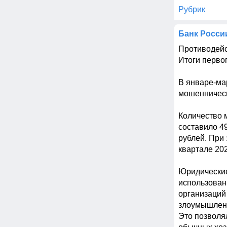
Рубрик
Банк Росси
Противодейс
Итоги первог
В январе-ма
мошенническ
Количество 
составило 4
рублей. При 
квартале 2025
Юридические
использован
организаций
злоумышленн
Это позволя