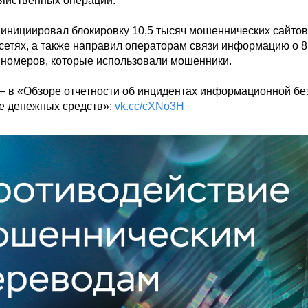
яйственных операций. 

 инициировал блокировку 10,5 тысяч мошеннических сайтов 
сетях, а также направил операторам связи информацию о 8,
номеров, которые использовали мошенники. 

 в «Обзоре отчетности об инцидентах информационной без
е денежных средств»: 
vk.cc/cXNo3H