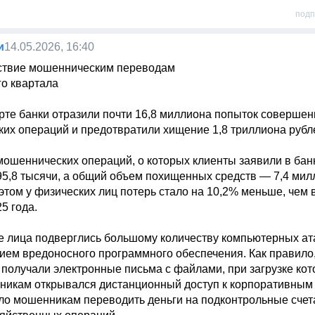
подп
и
14.05.2026, 16:40
твие мошенническим переводам 

о квартала 

рте банки отразили почти 16,8 миллиона попыток совершени
их операций и предотвратили хищение 1,8 триллиона рублей
мошеннических операций, о которых клиенты заявили в банк
95,8 тысячи, а общий объем похищенных средств — 7,4 мил
этом у физических лиц потерь стало на 10,2% меньше, чем в
 года. 

 лица подверглись большому количеству компьютерных ата
ием вредоносного программного обеспечения. Как правило, 
 получали электронные письма с файлами, при загрузке кот
икам открывался дистанционный доступ к корпоративным 
ло мошенникам переводить деньги на подконтрольные счета