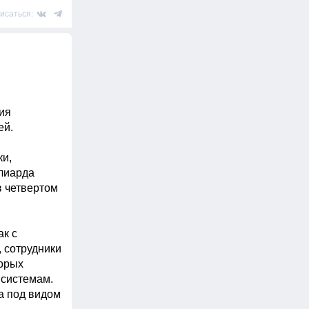
исаться:
я 
. 

и, 
лиарда 
 четвертом 
к с 
сотрудники 
орых 
системам. 
 под видом 